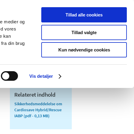
Tillad alle cookies
ale medier og
Udgivelser
Cookies
ed vores
Tillad valgte
re kan
dicinsk
Særlige
fra din brug
styr
produktområder
Kun nødvendige cookies
Vis detaljer
Relateret indhold
Sikkerhedsmeddelelse om
Cardiosave Hybrid/Rescue
IABP
(pdf - 0,13 MB)