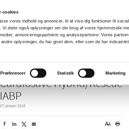
 cookies
passe vores indhold og annoncer, til at vise dig funktioner til soci
Nyheder
Om os
Kontakt
fik. Vi deler også oplysninger om din brug af vores hjemmeside m
 medier, annonceringspartnere og analysepartnere. Vores partne
 og
Tilskud og
Apoteker og salg af
Me
ndre oplysninger, du har givet dem, eller som de har indsamlet 
rmation
priser
medicin
ud
/
/
/
elser
2016
01
Cardiosave Hybrid/Rescue IABP
Præferencer
Statistik
Marketing
Cardiosave Hybrid/Rescue
IABP
27. januar 2016