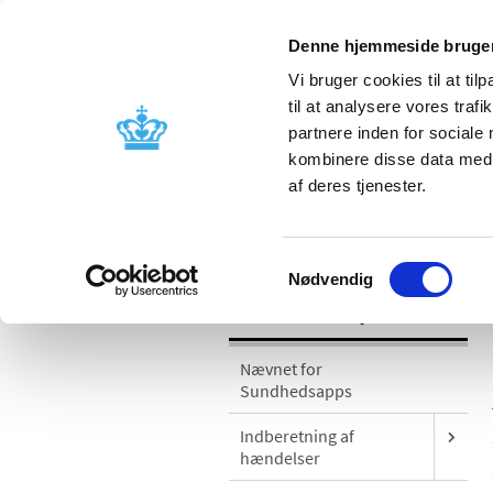
Denne hjemmeside bruger
Vi bruger cookies til at til
til at analysere vores tra
partnere inden for sociale
Godkendelse og
Bivirkninger
kombinere disse data med a
kontrol
produktinfo
af deres tjenester.
/
Medicinsk udstyr
Sikkerhedsmeddel
Samtykkevalg
Nødvendig
Medicinsk udstyr
Nævnet for
Sundhedsapps
Indberetning af
hændelser