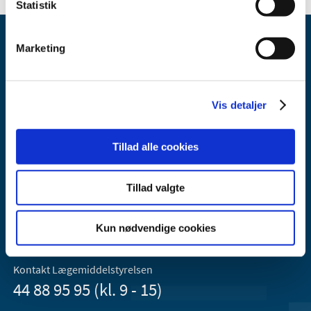
Statistik
Marketing
Vis detaljer
Lægemiddelstyrelsen
Axel Heides Gade 1
Tillad alle cookies
2300 København S
Email:
dkma@dkma.dk
Tillad valgte
Lægemiddelstyrelsen er en del af
Sundheds- og Kirkeministeriet.
Kun nødvendige cookies
Kontakt Lægemiddelstyrelsen
44 88 95 95 (kl. 9 - 15)