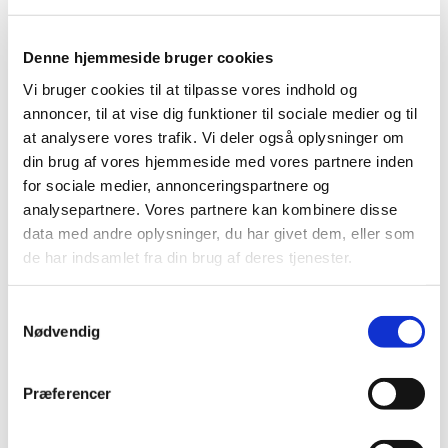
Produkt: HemoCue
HbA1c 501
®
Fabrikant: Infopia. Co., Ltd
Denne hjemmeside bruger cookies
Fabrikantens referencenummer: IP-H-150311-01
Vi bruger cookies til at tilpasse vores indhold og
Lægemiddelstyrelsens sagsnummer: 2016013291
annoncer, til at vise dig funktioner til sociale medier og til
at analysere vores trafik. Vi deler også oplysninger om
din brug af vores hjemmeside med vores partnere inden
Emner
for sociale medier, annonceringspartnere og
Medicinsk udstyr
analysepartnere. Vores partnere kan kombinere disse
data med andre oplysninger, du har givet dem, eller som
de har indsamlet fra din brug af deres tjenester.
Relateret indhold
Samtykkevalg
Sikkerhedsmeddelelse om HemoCue® HbA1c 501
(pdf - 1,28
Nødvendig
MB)
Præferencer