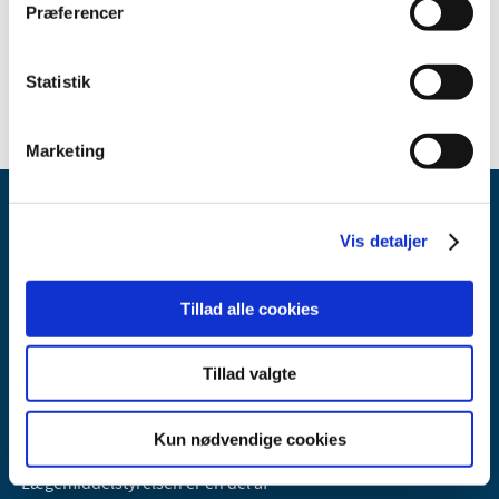
Sikkerhedsmeddelelse om MEDRAD IntegoTM PET Source
Præferencer
Administration Sets
(pdf - 0,05 MB)
Statistik
Marketing
Vis detaljer
Tillad alle cookies
Lægemiddelstyrelsen
Tillad valgte
Axel Heides Gade 1
2300 København S
Email:
dkma@dkma.dk
Kun nødvendige cookies
Lægemiddelstyrelsen er en del af