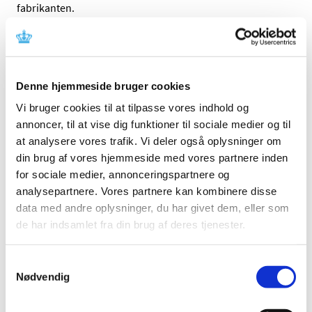
fabrikanten.
Referencer
Produkt: MEDRAD IntegoTM PET Source
Denne hjemmeside bruger cookies
Administration Sets
Vi bruger cookies til at tilpasse vores indhold og
Fabrikant: Bayer Medical Care Inc.
annoncer, til at vise dig funktioner til sociale medier og til
Fabrikantens referencenummer: SA-15-RAD-12 &
at analysere vores trafik. Vi deler også oplysninger om
SA-15-RAD-14
din brug af vores hjemmeside med vores partnere inden
Lægemiddelstyrelsens sagsnummer: 2016013816
for sociale medier, annonceringspartnere og
analysepartnere. Vores partnere kan kombinere disse
Emner
data med andre oplysninger, du har givet dem, eller som
de har indsamlet fra din brug af deres tjenester.
Medicinsk udstyr
Samtykkevalg
Nødvendig
Relateret indhold