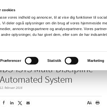
 cookies
passe vores indhold og annoncer, til at vise dig funktioner til soci
Nyheder
Om os
Kontakt
fik. Vi deler også oplysninger om din brug af vores hjemmeside m
 medier, annonceringspartnere og analysepartnere. Vores partne
 og
Tilskud og
Apoteker og salg af
Me
ndre oplysninger, du har givet dem, eller som de har indsamlet 
rmation
priser
medicin
ud
/
/
/
elser
2016
02
IDS-iSYS Multi-Discipline Automated System
Præferencer
Statistik
Marketing
IDS-iSYS Multi-Discipline
Automated System
12. februar 2016