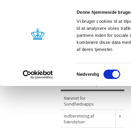
Denne hjemmeside bruger
Vi bruger cookies til at til
til at analysere vores tra
partnere inden for sociale
Godkendelse og
Bivirkninger
kombinere disse data med a
kontrol
produktinfo
af deres tjenester.
/
Medicinsk udstyr
Sikkerhedsmeddel
Samtykkevalg
Nødvendig
Medicinsk udstyr
Nævnet for
Sundhedsapps
Indberetning af
hændelser