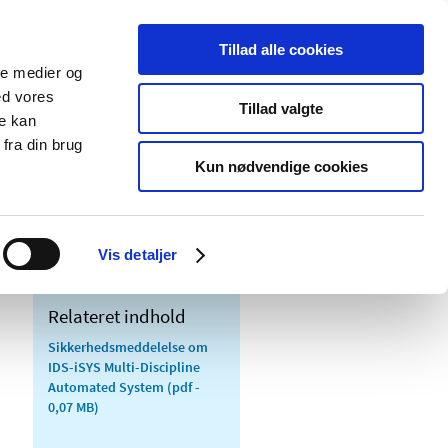
Tillad alle cookies
ale medier og
Udgivelser
Cookies
ed vores
Tillad valgte
re kan
dicinsk
Særlige
fra din brug
styr
produktområder
Kun nødvendige cookies
Vis detaljer
Relateret indhold
Sikkerhedsmeddelelse om
IDS-iSYS Multi-Discipline
Automated System
(pdf -
0,07 MB)