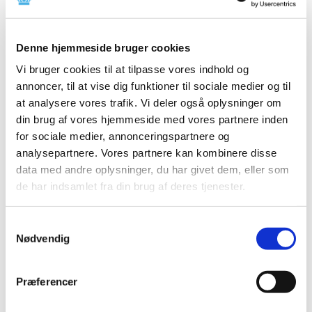
Produkt: Cios Alpha
Fabrikant: Siemens AG
Denne hjemmeside bruger cookies
Fabrikantens referencenummer: UI XP053/15/S & UI
XP057/15/S
Vi bruger cookies til at tilpasse vores indhold og
annoncer, til at vise dig funktioner til sociale medier og til
Lægemiddelstyrelsens sagsnummer: 2016030013
at analysere vores trafik. Vi deler også oplysninger om
din brug af vores hjemmeside med vores partnere inden
Emner
for sociale medier, annonceringspartnere og
analysepartnere. Vores partnere kan kombinere disse
Medicinsk udstyr
data med andre oplysninger, du har givet dem, eller som
de har indsamlet fra din brug af deres tjenester.
Relateret indhold
Samtykkevalg
Sikkerhedsmeddelelse om Cios Alpha (opdateret)
(pdf - 0,03
Nødvendig
MB)
Præferencer