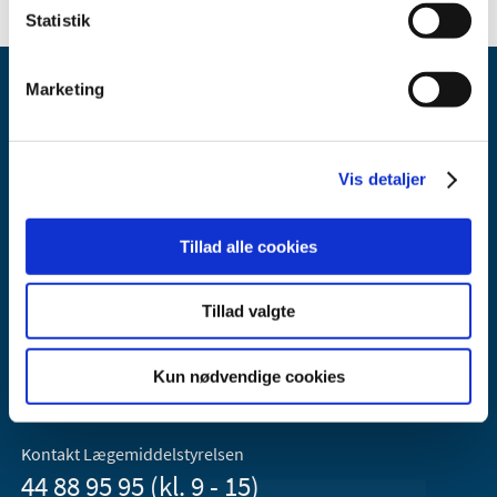
Statistik
Marketing
Vis detaljer
Lægemiddelstyrelsen
Tillad alle cookies
Axel Heides Gade 1
2300 København S
Email:
dkma@dkma.dk
Tillad valgte
Lægemiddelstyrelsen er en del af
Kun nødvendige cookies
Sundheds- og Kirkeministeriet.
Kontakt Lægemiddelstyrelsen
44 88 95 95 (kl. 9 - 15)