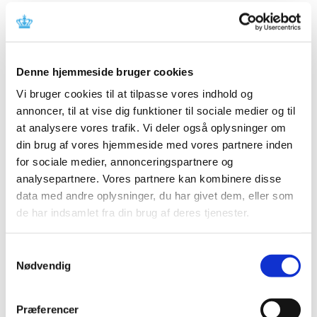
meddelelsen fra fabrikanten.
Referencer
Denne hjemmeside bruger cookies
Produkt: Instinct Java instruments and containers
Vi bruger cookies til at tilpasse vores indhold og
Fabrikant: Zimmer Spine SAS
annoncer, til at vise dig funktioner til sociale medier og til
Fabrikantens referencenummer: ZFA 2015-154
at analysere vores trafik. Vi deler også oplysninger om
Lægemiddelstyrelsens sagsnummer: 2016031756
din brug af vores hjemmeside med vores partnere inden
for sociale medier, annonceringspartnere og
Emner
analysepartnere. Vores partnere kan kombinere disse
data med andre oplysninger, du har givet dem, eller som
Medicinsk udstyr
de har indsamlet fra din brug af deres tjenester.
Samtykkevalg
Relateret indhold
Nødvendig
Sikkerhedsmeddelelse om Instinct Java instruments and
containers
(pdf - 0,25 MB)
Præferencer