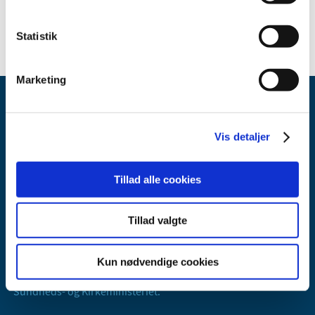
Statistik
Marketing
Vis detaljer
Tillad alle cookies
Lægemiddelstyrelsen
Axel Heides Gade 1
Tillad valgte
2300 København S
Email:
dkma@dkma.dk
Kun nødvendige cookies
Lægemiddelstyrelsen er en del af
Sundheds- og Kirkeministeriet.