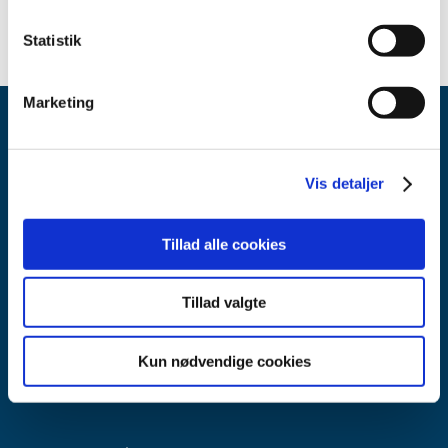
Statistik
Marketing
Vis detaljer
Tillad alle cookies
Lægemiddelstyrelsen
Axel Heides Gade 1
2300 København S
Tillad valgte
Email:
dkma@dkma.dk
Kun nødvendige cookies
Lægemiddelstyrelsen er en del af
Sundheds- og Kirkeministeriet.