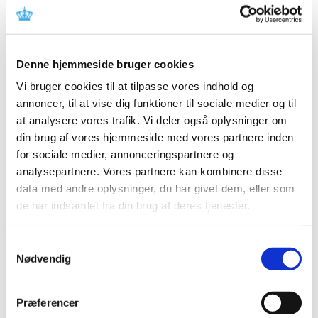
Referencer
Produkt: Omrix Pressure Regulator
Fabrikant: Omrix Biopharmaceuticals
Denne hjemmeside bruger cookies
Fabrikantens referencenummer: FSCA-16-004
Vi bruger cookies til at tilpasse vores indhold og
EVICEL PR IFU
annoncer, til at vise dig funktioner til sociale medier og til
at analysere vores trafik. Vi deler også oplysninger om
Lægemiddelstyrelsens sagsnummer: 2016031780
din brug af vores hjemmeside med vores partnere inden
for sociale medier, annonceringspartnere og
Emner
analysepartnere. Vores partnere kan kombinere disse
data med andre oplysninger, du har givet dem, eller som
Medicinsk udstyr
de har indsamlet fra din brug af deres tjenester.
Samtykkevalg
Relateret indhold
Nødvendig
Sikkerhedsmeddelelse om Omrix Pressure Regulator
(pdf -
0,19 MB)
Præferencer