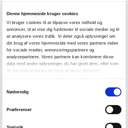
Produkt: Lipase
Fabrikant: Beckman Coulter Inc.
Denne hjemmeside bruger cookies
Fabrikantens referencenummer: FA-27796-A
Vi bruger cookies til at tilpasse vores indhold og
annoncer, til at vise dig funktioner til sociale medier og til
Lægemiddelstyrelsens sagsnummer: 2016050768
at analysere vores trafik. Vi deler også oplysninger om
din brug af vores hjemmeside med vores partnere inden
Emner
for sociale medier, annonceringspartnere og
analysepartnere. Vores partnere kan kombinere disse
Medicinsk udstyr
data med andre oplysninger, du har givet dem, eller som
de har indsamlet fra din brug af deres tjenester.
Relateret indhold
Samtykkevalg
Sikkerhedsmeddelelse om Lipase
(pdf - 0,07 MB)
Nødvendig
Præferencer
Statistik