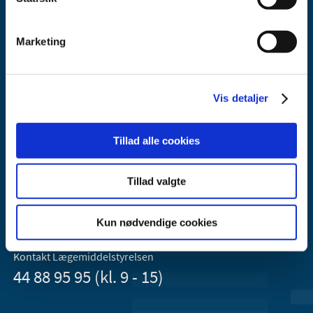
Marketing
Vis detaljer
Lægemiddelstyrelsen
Axel Heides Gade 1
Tillad alle cookies
2300 København S
Email:
dkma@dkma.dk
Tillad valgte
Lægemiddelstyrelsen er en del af
Sundheds- og Kirkeministeriet.
Kun nødvendige cookies
Kontakt Lægemiddelstyrelsen
44 88 95 95 (kl. 9 - 15)