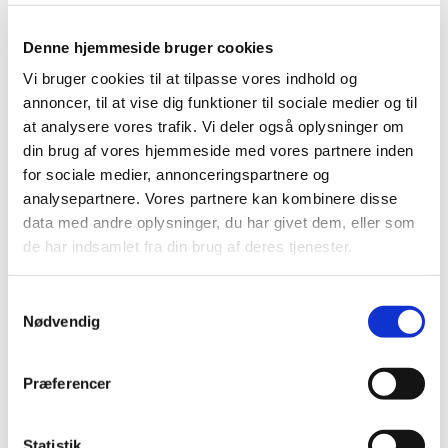
Produkt: Innova x100
Fabrikant: GE Medical Systems
Denne hjemmeside bruger cookies
Fabrikantens referencenummer: FMI 12254
Vi bruger cookies til at tilpasse vores indhold og
annoncer, til at vise dig funktioner til sociale medier og til
Lægemiddelstyrelsens sagsnummer: 2016104362
at analysere vores trafik. Vi deler også oplysninger om
din brug af vores hjemmeside med vores partnere inden
Emner
for sociale medier, annonceringspartnere og
analysepartnere. Vores partnere kan kombinere disse
Medicinsk udstyr
data med andre oplysninger, du har givet dem, eller som
de har indsamlet fra din brug af deres tjenester.
Relateret indhold
Samtykkevalg
Sikkerhedsmeddelelse om Innova x100
(pdf - 0,40 MB)
Nødvendig
Præferencer
Statistik