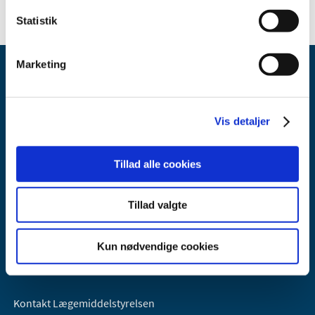
Statistik
Marketing
Vis detaljer
Lægemiddelstyrelsen
Tillad alle cookies
Axel Heides Gade 1
2300 København S
Tillad valgte
Email:
dkma@dkma.dk
Lægemiddelstyrelsen er en del af
Kun nødvendige cookies
Sundheds- og Kirkeministeriet.
Kontakt Lægemiddelstyrelsen