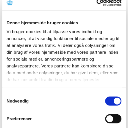
Referencer
Produkt: ROTEM sigma complete+hep
Denne hjemmeside bruger cookies
Fabrikant: Tem Innovations GmbH
Vi bruger cookies til at tilpasse vores indhold og
Fabrikantens referencenummer: CAPA 26/16
annoncer, til at vise dig funktioner til sociale medier og til
Lægemiddelstyrelsens sagsnummer: 2017012998
at analysere vores trafik. Vi deler også oplysninger om
din brug af vores hjemmeside med vores partnere inden
Emner
for sociale medier, annonceringspartnere og
analysepartnere. Vores partnere kan kombinere disse
Medicinsk udstyr
data med andre oplysninger, du har givet dem, eller som
de har indsamlet fra din brug af deres tjenester.
Relateret indhold
Samtykkevalg
Nødvendig
Sikkerhedsmeddelelse om ROTEM sigma complete+hep
(pdf
- 0,47 MB)
Præferencer