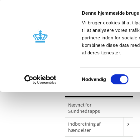
Denne hjemmeside bruger
Vi bruger cookies til at til
til at analysere vores tra
partnere inden for sociale
Godkendelse og
Bivirkninger
kombinere disse data med a
kontrol
produktinfo
af deres tjenester.
/
Medicinsk udstyr
Sikkerhedsmeddel
Samtykkevalg
Nødvendig
Medicinsk udstyr
Nævnet for
Sundhedsapps
Indberetning af
hændelser