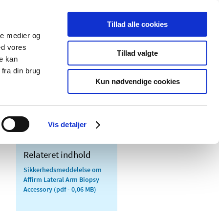
Tillad alle cookies
ale medier og
Udgivelser
Cookies
ed vores
Tillad valgte
re kan
dicinsk
Særlige
fra din brug
styr
produktområder
Kun nødvendige cookies
Vis detaljer
Relateret indhold
Sikkerhedsmeddelelse om
Affirm Lateral Arm Biopsy
Accessory
(pdf - 0,06 MB)