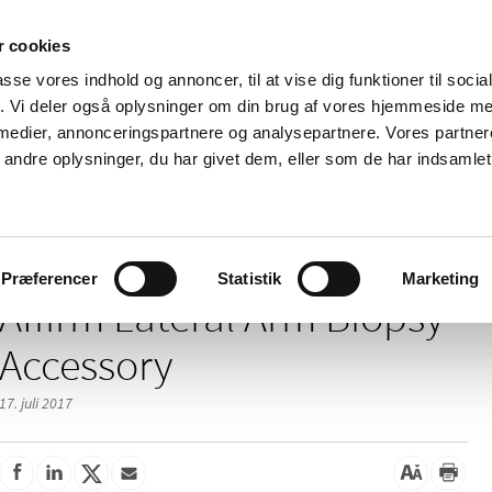
 cookies
passe vores indhold og annoncer, til at vise dig funktioner til soci
Nyheder
Om os
Kontakt
fik. Vi deler også oplysninger om din brug af vores hjemmeside m
 medier, annonceringspartnere og analysepartnere. Vores partne
 og
Tilskud og
Apoteker og salg af
Me
ndre oplysninger, du har givet dem, eller som de har indsamlet 
rmation
priser
medicin
ud
/
/
/
elser
2017
07
Affirm Lateral Arm Biopsy Accessory
Præferencer
Statistik
Marketing
Affirm Lateral Arm Biopsy
Accessory
17. juli 2017