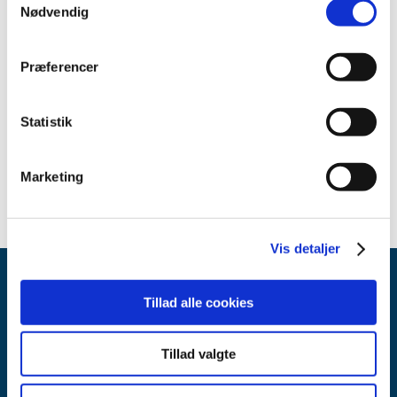
Nødvendig
Præferencer
Relateret indhold
Sikkerhedsmeddelelse om cobas 6000 system cobas c501
module og cobas 8000 modular analyzer cobas c502 module
Statistik
(pdf - 0,21 MB)
Marketing
Vis detaljer
Tillad alle cookies
Tillad valgte
Lægemiddelstyrelsen