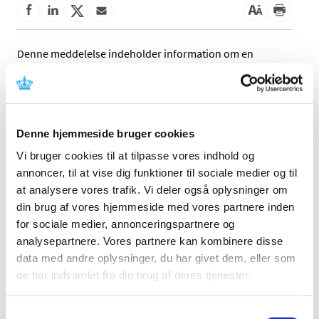
Denne meddelelse indeholder information om en
opdatering af udstyrets vejledning. Læs mere i
meddelelsen fra fabrikanten.
Referencer
Denne hjemmeside bruger cookies
Produkt: cobas 6000 system cobas c501 module og
Vi bruger cookies til at tilpasse vores indhold og
cobas 8000 modular analyzer cobas c502 module
annoncer, til at vise dig funktioner til sociale medier og til
Fabrikant: Hitachi High Technologies Corporation
at analysere vores trafik. Vi deler også oplysninger om
(HHT)
din brug af vores hjemmeside med vores partnere inden
for sociale medier, annonceringspartnere og
Fabrikantens referencenummer: CN-295236
analysepartnere. Vores partnere kan kombinere disse
Lægemiddelstyrelsens sagsnummer: 2017072664
data med andre oplysninger, du har givet dem, eller som
de har indsamlet fra din brug af deres tjenester.
Emner
Medicinsk udstyr
Samtykkevalg