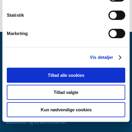
Statistik
Marketing
Vis detaljer
Tillad alle cookies
Lægemiddelstyrelsen
Axel Heides Gade 1
Tillad valgte
2300 København S
Email:
dkma@dkma.dk
Kun nødvendige cookies
Lægemiddelstyrelsen er en del af
Sundheds- og Kirkeministeriet.