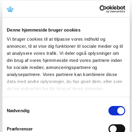
anvendelse. Læs mere i meddelelsen fra fabrikanten.
Referencer
Denne hjemmeside bruger cookies
Produkt: LIFEPAK® 15 MONITOR/DEFIBRILLATOR
Vi bruger cookies til at tilpasse vores indhold og
Fabrikant: Physio-Control, Inc.
annoncer, til at vise dig funktioner til sociale medier og til
Fabrikantens referencenummer: FA 273
at analysere vores trafik. Vi deler også oplysninger om
Lægemiddelstyrelsens sagsnummer:
2017073599
din brug af vores hjemmeside med vores partnere inden
for sociale medier, annonceringspartnere og
Emner
analysepartnere. Vores partnere kan kombinere disse
data med andre oplysninger, du har givet dem, eller som
Medicinsk udstyr
de har indsamlet fra din brug af deres tjenester.
Samtykkevalg
Relateret indhold
Nødvendig
Sikkerhedsmeddelelse om LIFEPAK® 15
MONITOR/DEFIBRILLATOR
(pdf - 0,05 MB)
Præferencer