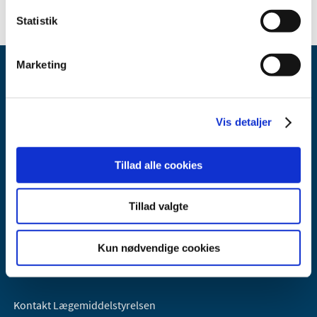
Statistik
Marketing
Vis detaljer
Lægemiddelstyrelsen
Tillad alle cookies
Axel Heides Gade 1
2300 København S
Tillad valgte
Email:
dkma@dkma.dk
Lægemiddelstyrelsen er en del af
Kun nødvendige cookies
Sundheds- og Kirkeministeriet.
Kontakt Lægemiddelstyrelsen