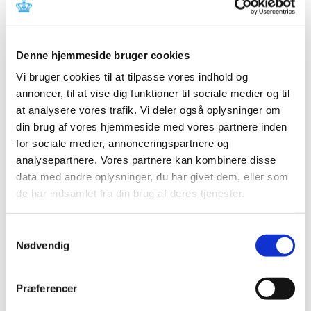
Referencer
Produkt: syngo Workflow MLR Portal Radiologist
Denne hjemmeside bruger cookies
Fabrikant: Siemens Healthcare GmbH
Vi bruger cookies til at tilpasse vores indhold og
Fabrikantens referencenummer: PM00083179
annoncer, til at vise dig funktioner til sociale medier og til
Lægemiddelstyrelsens sagsnummer: 2017070999
at analysere vores trafik. Vi deler også oplysninger om
din brug af vores hjemmeside med vores partnere inden
Emner
for sociale medier, annonceringspartnere og
analysepartnere. Vores partnere kan kombinere disse
Medicinsk udstyr
data med andre oplysninger, du har givet dem, eller som
de har indsamlet fra din brug af deres tjenester.
Relateret indhold
Samtykkevalg
Nødvendig
Sikkerhedsmeddelelse om syngo Workflow MLR Portal
Radiologist
(pdf - 0,40 MB)
Præferencer