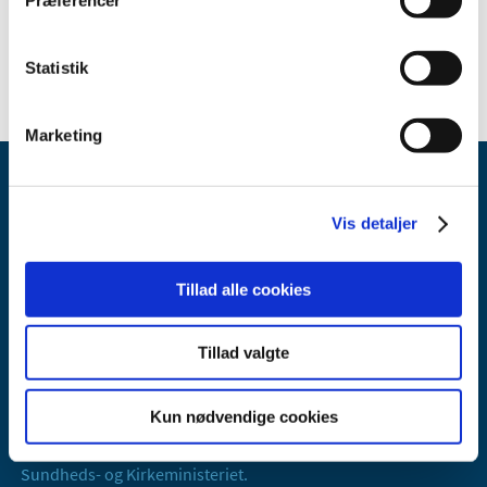
Statistik
Marketing
Vis detaljer
Tillad alle cookies
Lægemiddelstyrelsen
Axel Heides Gade 1
Tillad valgte
2300 København S
Email:
dkma@dkma.dk
Kun nødvendige cookies
Lægemiddelstyrelsen er en del af
Sundheds- og Kirkeministeriet.