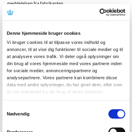
meddelelsen fra fabrikanten.
Referencer
Produkt: Arctic Sun® Temperature Management
Denne hjemmeside bruger cookies
System
Vi bruger cookies til at tilpasse vores indhold og
Fabrikant: Medivance
annoncer, til at vise dig funktioner til sociale medier og til
Fabrikantens referencenummer: FA2017-14
at analysere vores trafik. Vi deler også oplysninger om
Lægemiddelstyrelsens sagsnummer:
2017081346
din brug af vores hjemmeside med vores partnere inden
for sociale medier, annonceringspartnere og
analysepartnere. Vores partnere kan kombinere disse
Emner
data med andre oplysninger, du har givet dem, eller som
Medicinsk udstyr
de har indsamlet fra din brug af deres tjenester.
Samtykkevalg
Nødvendig
Relateret indhold
Sikkerhedsmeddelelse om Arctic Sun® Temperature
Management System
(pdf - 0,08 MB)
Præferencer