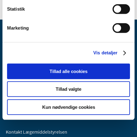
Statistik
Marketing
Vis detaljer
Lægemiddelstyrelsen
Tillad alle cookies
Axel Heides Gade 1
2300 København S
Tillad valgte
Email:
dkma@dkma.dk
Lægemiddelstyrelsen er en del af
Kun nødvendige cookies
Sundheds- og Kirkeministeriet.
Kontakt Lægemiddelstyrelsen