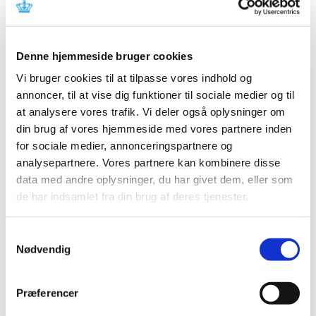
Referencer
Produkt: Dimension Vista® LOCI 8 CAL _ KC646
Denne hjemmeside bruger cookies
Fabrikant: Siemens Healthcare Diagnostics Inc
Vi bruger cookies til at tilpasse vores indhold og
Fabrikantens referencenummer: VC 18-01 / VC-18-01
annoncer, til at vise dig funktioner til sociale medier og til
Lægemiddelstyrelsens sagsnummer:
2017113352
at analysere vores trafik. Vi deler også oplysninger om
din brug af vores hjemmeside med vores partnere inden
Emner
for sociale medier, annonceringspartnere og
analysepartnere. Vores partnere kan kombinere disse
Medicinsk udstyr
data med andre oplysninger, du har givet dem, eller som
de har indsamlet fra din brug af deres tjenester.
Relateret indhold
Samtykkevalg
Nødvendig
Sikkerhedsmeddelelse om Dimension Vista® LOCI 8 CAL ­
KC646
(pdf - 0,08 MB)
Præferencer