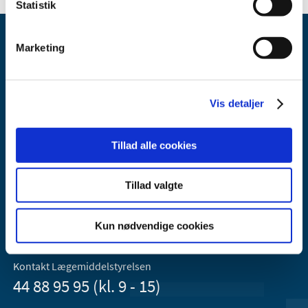
Statistik
Marketing
Vis detaljer
Lægemiddelstyrelsen
Axel Heides Gade 1
Tillad alle cookies
2300 København S
Email:
dkma@dkma.dk
Tillad valgte
Lægemiddelstyrelsen er en del af
Sundheds- og Kirkeministeriet.
Kun nødvendige cookies
Kontakt Lægemiddelstyrelsen
44 88 95 95 (kl. 9 - 15)