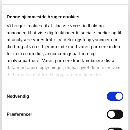
Produkt: Foot control S-N1/S-N2
Fabrikant: W&H Dentalwerk Bürmoos GmbH
Denne hjemmeside bruger cookies
Fabrikantens referencenummer: FSCA S-N1/S-N2
Vi bruger cookies til at tilpasse vores indhold og
Lægemiddelstyrelsens sagsnummer:
2018013501
annoncer, til at vise dig funktioner til sociale medier og til
at analysere vores trafik. Vi deler også oplysninger om
din brug af vores hjemmeside med vores partnere inden
Emner
for sociale medier, annonceringspartnere og
Medicinsk udstyr
analysepartnere. Vores partnere kan kombinere disse
data med andre oplysninger, du har givet dem, eller som
de har indsamlet fra din brug af deres tjenester.
Relateret indhold
Samtykkevalg
Sikkerhedsmeddelelse om Foot control S-N1/S-N2
(pdf -
Nødvendig
0,15 MB)
Præferencer