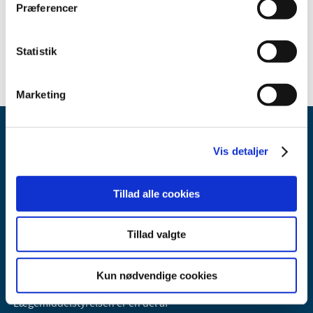
Sikkerhedsmeddelse om Prelude SNAP™ Splittable Sheath
Præferencer
Introducer
(doc - 0,10 MB)
Statistik
Marketing
Vis detaljer
Tillad alle cookies
Lægemiddelstyrelsen
Tillad valgte
Axel Heides Gade 1
2300 København S
Email:
dkma@dkma.dk
Kun nødvendige cookies
Lægemiddelstyrelsen er en del af