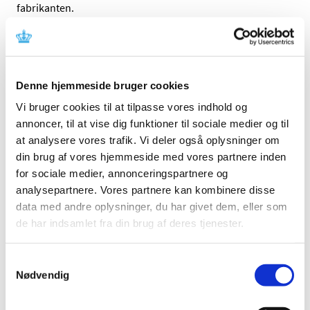
fabrikanten.
Referencer
Produkt: Prelude SNAP™ Splittable Sheath
Denne hjemmeside bruger cookies
Introducer
Vi bruger cookies til at tilpasse vores indhold og
Fabrikant: Merit Medical Systems Inc.
annoncer, til at vise dig funktioner til sociale medier og til
Fabrikantens referencenummer: Prelude SNAP
at analysere vores trafik. Vi deler også oplysninger om
recall
din brug af vores hjemmeside med vores partnere inden
Lægemiddelstyrelsens sagsnummer:
2018013421
for sociale medier, annonceringspartnere og
analysepartnere. Vores partnere kan kombinere disse
Emner
data med andre oplysninger, du har givet dem, eller som
de har indsamlet fra din brug af deres tjenester.
Medicinsk udstyr
Samtykkevalg
Nødvendig
Relateret indhold