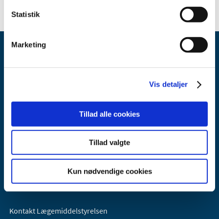
Statistik
Marketing
Vis detaljer
Lægemiddelstyrelsen
Tillad alle cookies
Axel Heides Gade 1
2300 København S
Tillad valgte
Email:
dkma@dkma.dk
Lægemiddelstyrelsen er en del af
Kun nødvendige cookies
Sundheds- og Kirkeministeriet.
Kontakt Lægemiddelstyrelsen