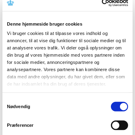
Referencer
Produkt: Taylor Spatial Frame Website Software
Denne hjemmeside bruger cookies
Fabrikant: Smith & Nephew Inc
Vi bruger cookies til at tilpasse vores indhold og
Fabrikantens referencenummer: R-2017-40
annoncer, til at vise dig funktioner til sociale medier og til
Lægemiddelstyrelsens sagsnummer:
2018012565
at analysere vores trafik. Vi deler også oplysninger om
din brug af vores hjemmeside med vores partnere inden
Emner
for sociale medier, annonceringspartnere og
analysepartnere. Vores partnere kan kombinere disse
Medicinsk udstyr
data med andre oplysninger, du har givet dem, eller som
de har indsamlet fra din brug af deres tjenester.
Relateret indhold
Samtykkevalg
Nødvendig
Sikkerhedsmeddelelse om Taylor Spatial Frame Website
Software
(pdf - 0,21 MB)
Præferencer