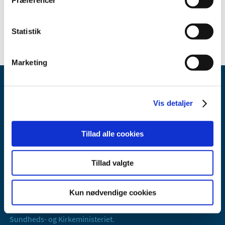
Statistik
Marketing
Vis detaljer
Tillad alle cookies
Lægemiddelstyrelsen
Axel Heides Gade 1
Tillad valgte
2300 København S
Email:
dkma@dkma.dk
Kun nødvendige cookies
Lægemiddelstyrelsen er en del af
Sundheds- og Kirkeministeriet.