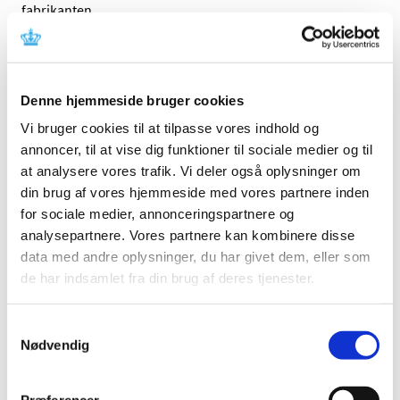
fabrikanten.
Referencer
Produkt: CORAIL Cementless Femoral Stem HA
Denne hjemmeside bruger cookies
coated
Vi bruger cookies til at tilpasse vores indhold og
Fabrikant: DePuy France SAS
annoncer, til at vise dig funktioner til sociale medier og til
Fabrikantens referencenummer: PIE-1104627
at analysere vores trafik. Vi deler også oplysninger om
Lægemiddelstyrelsens sagsnummer:
2018024042
din brug af vores hjemmeside med vores partnere inden
for sociale medier, annonceringspartnere og
analysepartnere. Vores partnere kan kombinere disse
Emner
data med andre oplysninger, du har givet dem, eller som
Medicinsk udstyr
de har indsamlet fra din brug af deres tjenester.
Samtykkevalg
Nødvendig
Relateret indhold
Sikkerhedsmeddelelse om CORAIL Cementless Femoral
Stem HA coated
(pdf - 0,19 MB)
Præferencer