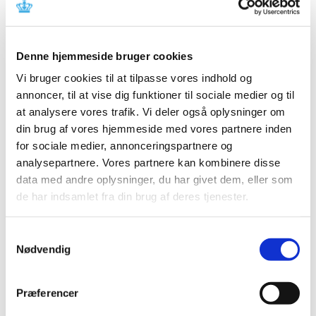
Referencer
Produkt: MyLab70 XVG og MyLab70 XVG-L
Denne hjemmeside bruger cookies
Fabrikant: Esaote SpA
Vi bruger cookies til at tilpasse vores indhold og
Fabrikantens referencenummer: CAPA200009905
annoncer, til at vise dig funktioner til sociale medier og til
Lægemiddelstyrelsens sagsnummer:
2018024007
at analysere vores trafik. Vi deler også oplysninger om
din brug af vores hjemmeside med vores partnere inden
Emner
for sociale medier, annonceringspartnere og
analysepartnere. Vores partnere kan kombinere disse
Medicinsk udstyr
data med andre oplysninger, du har givet dem, eller som
de har indsamlet fra din brug af deres tjenester.
Relateret indhold
Samtykkevalg
Nødvendig
Sikkerhedsmeddelelse om MyLab70 XVG; MyLab70 XVG-L
(pdf - 0,11 MB)
Præferencer