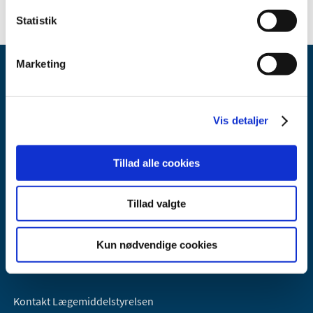
Statistik
Marketing
Vis detaljer
Lægemiddelstyrelsen
Tillad alle cookies
Axel Heides Gade 1
2300 København S
Tillad valgte
Email:
dkma@dkma.dk
Lægemiddelstyrelsen er en del af
Kun nødvendige cookies
Sundheds- og Kirkeministeriet.
Kontakt Lægemiddelstyrelsen