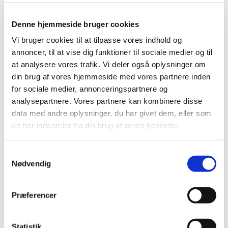
Produkt: Alere Afinion 2
Fabrikant: Alere Technologies AS
Denne hjemmeside bruger cookies
Fabrikantens referencenummer: CAPA-00001870
Vi bruger cookies til at tilpasse vores indhold og
annoncer, til at vise dig funktioner til sociale medier og til
Lægemiddelstyrelsens sagsnummer:
2018040048
at analysere vores trafik. Vi deler også oplysninger om
din brug af vores hjemmeside med vores partnere inden
Emner
for sociale medier, annonceringspartnere og
analysepartnere. Vores partnere kan kombinere disse
Medicinsk udstyr
data med andre oplysninger, du har givet dem, eller som
de har indsamlet fra din brug af deres tjenester.
Relateret indhold
Samtykkevalg
Sikkerhedsmeddelelse om Alere Afinion 2
(pdf - 0,15 MB)
Nødvendig
Præferencer
Statistik