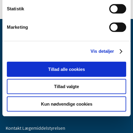
Statistik
Marketing
Vis detaljer
Lægemiddelstyrelsen
Tillad alle cookies
Axel Heides Gade 1
2300 København S
Tillad valgte
Email:
dkma@dkma.dk
Lægemiddelstyrelsen er en del af
Kun nødvendige cookies
Sundheds- og Kirkeministeriet.
Kontakt Lægemiddelstyrelsen