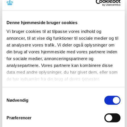
Referencer
Produkt: Sister assistance for Gripo
Denne hjemmeside bruger cookies
Fabrikant: Hepro AS
Vi bruger cookies til at tilpasse vores indhold og
Fabrikantens referencenummer: 200218
annoncer, til at vise dig funktioner til sociale medier og til
Lægemiddelstyrelsens sagsnummer:
2018042290
at analysere vores trafik. Vi deler også oplysninger om
din brug af vores hjemmeside med vores partnere inden
Emner
for sociale medier, annonceringspartnere og
analysepartnere. Vores partnere kan kombinere disse
Medicinsk udstyr
data med andre oplysninger, du har givet dem, eller som
de har indsamlet fra din brug af deres tjenester.
Relateret indhold
Samtykkevalg
Nødvendig
Sikkerhedsmeddelelse om Sister assistance for Gripo
(pdf -
0,13 MB)
Præferencer