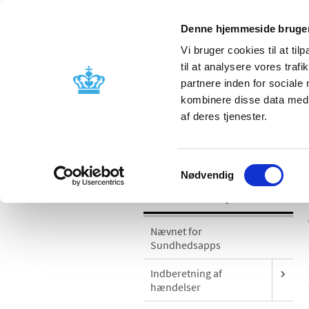
Denne hjemmeside bruger
Vi bruger cookies til at til
til at analysere vores tra
partnere inden for sociale
Godkendelse og
Bivirkninger
kombinere disse data med a
kontrol
produktinfo
af deres tjenester.
/
Medicinsk udstyr
Sikkerhedsmeddel
Samtykkevalg
Nødvendig
Medicinsk udstyr
Nævnet for
Sundhedsapps
Indberetning af
hændelser