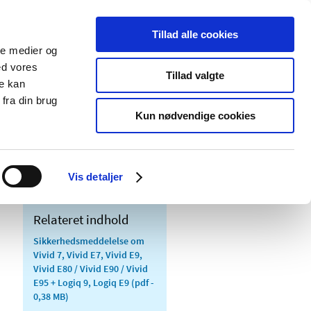
Tillad alle cookies
ale medier og
Udgivelser
Cookies
ed vores
Tillad valgte
re kan
dicinsk
Særlige
fra din brug
styr
produktområder
Kun nødvendige cookies
 Vivid E95 + Logiq 9, Logiq E9
Vis detaljer
Relateret indhold
Sikkerhedsmeddelelse om
Vivid 7, Vivid E7, Vivid E9,
Vivid E80 / Vivid E90 / Vivid
E95 + Logiq 9, Logiq E9
(pdf -
0,38 MB)