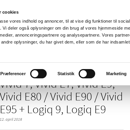
 cookies
passe vores indhold og annoncer, til at vise dig funktioner til soci
Nyheder
Om os
Kontakt
fik. Vi deler også oplysninger om din brug af vores hjemmeside m
 medier, annonceringspartnere og analysepartnere. Vores partne
 og
Tilskud og
Apoteker og salg af
Me
ndre oplysninger, du har givet dem, eller som de har indsamlet 
rmation
priser
medicin
ud
/
/
/
elser
2018
04
Vivid 7, Vivid E7, Vivid E9, Vivid E80 / Vivid E90 /
Præferencer
Statistik
Marketing
Vivid 7, Vivid E7, Vivid E9,
Vivid E80 / Vivid E90 / Vivid
E95 + Logiq 9, Logiq E9
12. april 2018