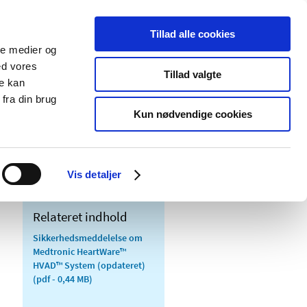
Tillad alle cookies
ale medier og
Udgivelser
Cookies
ed vores
Tillad valgte
re kan
dicinsk
Særlige
fra din brug
styr
produktområder
Kun nødvendige cookies
Vis detaljer
Relateret indhold
Sikkerhedsmeddelelse om
Medtronic HeartWare™
HVAD™ System (opdateret)
(pdf - 0,44 MB)