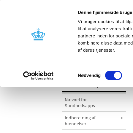
Denne hjemmeside bruger
Vi bruger cookies til at til
til at analysere vores tra
partnere inden for sociale
Godkendelse og
Bivirkninger
kombinere disse data med a
kontrol
produktinfo
af deres tjenester.
/
Medicinsk udstyr
Sikkerhedsmeddel
Samtykkevalg
Nødvendig
Medicinsk udstyr
Nævnet for
Sundhedsapps
Indberetning af
hændelser