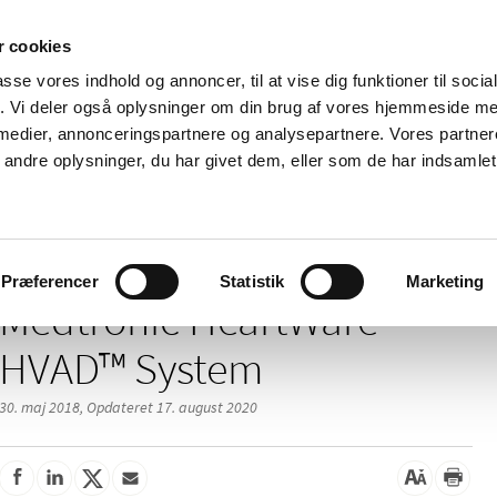
 cookies
passe vores indhold og annoncer, til at vise dig funktioner til soci
Nyheder
Om os
Kontakt
fik. Vi deler også oplysninger om din brug af vores hjemmeside m
 medier, annonceringspartnere og analysepartnere. Vores partne
 og
Tilskud og
Apoteker og salg af
Me
ndre oplysninger, du har givet dem, eller som de har indsamlet 
rmation
priser
medicin
ud
/
/
/
elser
2018
05
Medtronic HeartWare™ HVAD™ System
Præferencer
Statistik
Marketing
Medtronic HeartWare™
HVAD™ System
30. maj 2018,
Opdateret 17. august 2020