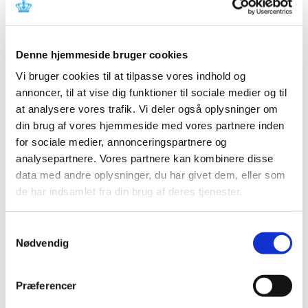
Referencer
Produkt: Equinox® Relieve og Equinox® Advantage
Denne hjemmeside bruger cookies
Fabrikant: O-Two Medical Technologies Inc.
Vi bruger cookies til at tilpasse vores indhold og
Fabrikantens referencenummer: FSCA-2018-01
annoncer, til at vise dig funktioner til sociale medier og til
Lægemiddelstyrelsens sagsnummer:
2018060912
at analysere vores trafik. Vi deler også oplysninger om
din brug af vores hjemmeside med vores partnere inden
Emner
for sociale medier, annonceringspartnere og
analysepartnere. Vores partnere kan kombinere disse
Medicinsk udstyr
data med andre oplysninger, du har givet dem, eller som
de har indsamlet fra din brug af deres tjenester.
Relateret indhold
Samtykkevalg
Nødvendig
Sikkerhedsmeddelelse om Equinox® Relieve og Equinox®
Advantage
(pdf - 0,61 MB)
Præferencer