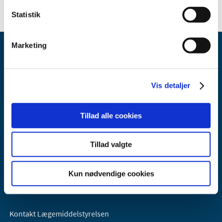
Statistik
Marketing
Vis detaljer
Lægemiddelstyrelsen
Tillad alle cookies
Axel Heides Gade 1
2300 København S
Tillad valgte
Email:
dkma@dkma.dk
Lægemiddelstyrelsen er en del af
Kun nødvendige cookies
Sundheds- og Kirkeministeriet.
Kontakt Lægemiddelstyrelsen