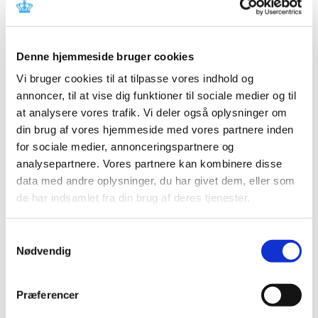
Referencer
Produkt: Prismaflex 7.XX Row, Prismaflex 8.XX Row
Denne hjemmeside bruger cookies
Fabrikant: Gambro Lundia AB
Vi bruger cookies til at tilpasse vores indhold og
Fabrikantens referencenummer: FA-2018-014
annoncer, til at vise dig funktioner til sociale medier og til
Lægemiddelstyrelsens sagsnummer:
2018063712
at analysere vores trafik. Vi deler også oplysninger om
din brug af vores hjemmeside med vores partnere inden
Emner
for sociale medier, annonceringspartnere og
analysepartnere. Vores partnere kan kombinere disse
Medicinsk udstyr
data med andre oplysninger, du har givet dem, eller som
de har indsamlet fra din brug af deres tjenester.
Relateret indhold
Samtykkevalg
Nødvendig
Sikkerhedsmeddelelse om Prismaflex 7.XX Row, Prismaflex
8.XX Row
(pdf - 0,26 MB)
Præferencer