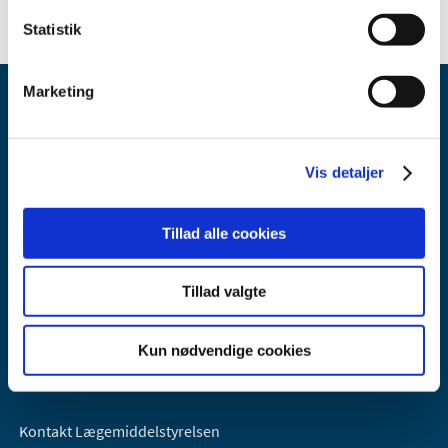
Statistik
Marketing
Vis detaljer
Lægemiddelstyrelsen
Tillad alle cookies
Axel Heides Gade 1
2300 København S
Tillad valgte
Email:
dkma@dkma.dk
Lægemiddelstyrelsen er en del af
Kun nødvendige cookies
Sundheds- og Kirkeministeriet.
Kontakt Lægemiddelstyrelsen