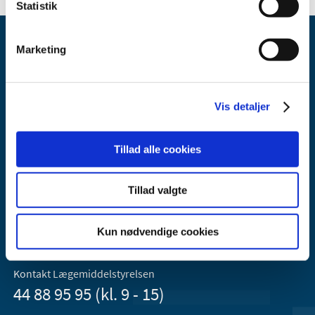
Statistik
Marketing
Vis detaljer
Lægemiddelstyrelsen
Axel Heides Gade 1
Tillad alle cookies
2300 København S
Email:
dkma@dkma.dk
Tillad valgte
Lægemiddelstyrelsen er en del af
Sundheds- og Kirkeministeriet.
Kun nødvendige cookies
Kontakt Lægemiddelstyrelsen
44 88 95 95 (kl. 9 - 15)