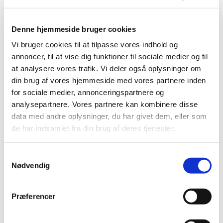
Produkt: AlignRT
Fabrikant: Vision RT Limited
Denne hjemmeside bruger cookies
Fabrikantens referencenummer: 3004832819-
Vi bruger cookies til at tilpasse vores indhold og
07/25/18-001-C
annoncer, til at vise dig funktioner til sociale medier og til
Lægemiddelstyrelsens sagsnummer:
2018081830
at analysere vores trafik. Vi deler også oplysninger om
din brug af vores hjemmeside med vores partnere inden
Emner
for sociale medier, annonceringspartnere og
analysepartnere. Vores partnere kan kombinere disse
Medicinsk udstyr
data med andre oplysninger, du har givet dem, eller som
de har indsamlet fra din brug af deres tjenester.
Relateret indhold
Samtykkevalg
Nødvendig
Sikkerhedsmeddelelse om AlignRT
(pdf - 0,77 MB)
Præferencer