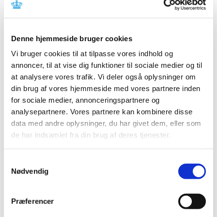
Referencer
Produkt: Bremse til kørestole (Etac)
Denne hjemmeside bruger cookies
Fabrikant: Etac Supply Center AB
Vi bruger cookies til at tilpasse vores indhold og
Fabrikantens referencenummer: BR769
annoncer, til at vise dig funktioner til sociale medier og til
Lægemiddelstyrelsens sagsnummer:
2018093951
at analysere vores trafik. Vi deler også oplysninger om
din brug af vores hjemmeside med vores partnere inden
Emner
for sociale medier, annonceringspartnere og
analysepartnere. Vores partnere kan kombinere disse
Medicinsk udstyr
data med andre oplysninger, du har givet dem, eller som
de har indsamlet fra din brug af deres tjenester.
Relateret indhold
Samtykkevalg
Nødvendig
Sikkerhedsmeddelelse om Bremse til kørestole (Etac)
(pdf -
0,40 MB)
Præferencer