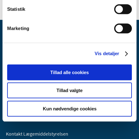
Statistik
Marketing
Vis detaljer
Lægemiddelstyrelsen
Tillad alle cookies
Axel Heides Gade 1
2300 København S
Tillad valgte
Email:
dkma@dkma.dk
Lægemiddelstyrelsen er en del af
Kun nødvendige cookies
Sundheds- og Kirkeministeriet.
Kontakt Lægemiddelstyrelsen