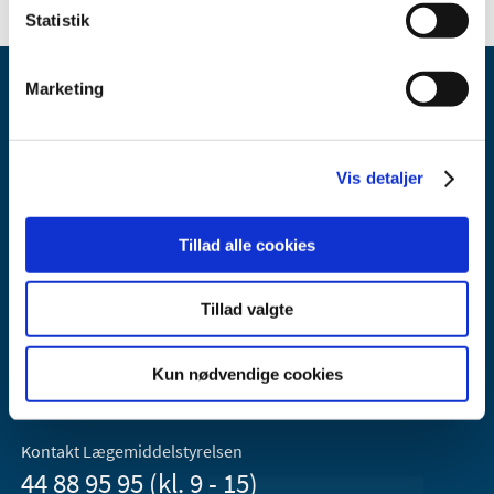
Statistik
Marketing
Vis detaljer
Lægemiddelstyrelsen
Tillad alle cookies
Axel Heides Gade 1
2300 København S
Email:
dkma@dkma.dk
Tillad valgte
Lægemiddelstyrelsen er en del af
Kun nødvendige cookies
Sundheds- og Kirkeministeriet.
Kontakt Lægemiddelstyrelsen
44 88 95 95 (kl. 9 - 15)