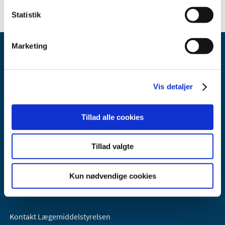
Statistik
Marketing
Vis detaljer
Lægemiddelstyrelsen
Tillad alle cookies
Axel Heides Gade 1
2300 København S
Tillad valgte
Email:
dkma@dkma.dk
Lægemiddelstyrelsen er en del af
Kun nødvendige cookies
Sundheds- og Kirkeministeriet.
Kontakt Lægemiddelstyrelsen