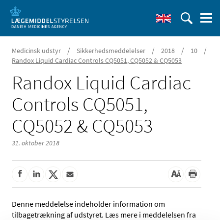
/
/
/
/
Medicinsk udstyr
Sikkerhedsmeddelelser
2018
10
Randox Liquid Cardiac Controls CQ5051, CQ5052 & CQ5053
Randox Liquid Cardiac
Controls CQ5051,
CQ5052 & CQ5053
31. oktober 2018
Denne meddelelse indeholder information om
tilbagetrækning af udstyret. Læs mere i meddelelsen fra