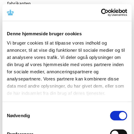
fabrikanten.
Referencer
Produkt: Randox Liquid Cardiac Controls CQ5051,
Denne hjemmeside bruger cookies
CQ5052 & CQ5053
Vi bruger cookies til at tilpasse vores indhold og
Fabrikant: Randox Laboratories Ltd
annoncer, til at vise dig funktioner til sociale medier og til
Fabrikantens referencenummer: REC347
at analysere vores trafik. Vi deler også oplysninger om
Lægemiddelstyrelsens sagsnummer:
2018103137
din brug af vores hjemmeside med vores partnere inden
for sociale medier, annonceringspartnere og
analysepartnere. Vores partnere kan kombinere disse
Emner
data med andre oplysninger, du har givet dem, eller som
Medicinsk udstyr
de har indsamlet fra din brug af deres tjenester.
Samtykkevalg
Nødvendig
Relateret indhold
Sikkerhedsmeddelelse om Randox Liquid Cardiac Controls
CQ5051, CQ5052 & CQ5053
(pdf - 1,02 MB)
Præferencer