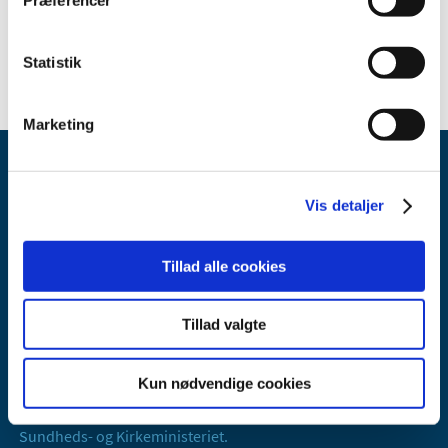
Statistik
Marketing
Vis detaljer
Tillad alle cookies
Lægemiddelstyrelsen
Axel Heides Gade 1
Tillad valgte
2300 København S
Email:
dkma@dkma.dk
Kun nødvendige cookies
Lægemiddelstyrelsen er en del af
Sundheds- og Kirkeministeriet.