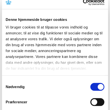
Referencer
Produkt: X-ray remote controlled system - D2RS
Denne hjemmeside bruger cookies
Fabrikant: Stephanix
Vi bruger cookies til at tilpasse vores indhold og
Fabrikantens referencenummer: RC18005
annoncer, til at vise dig funktioner til sociale medier og til
Lægemiddelstyrelsens sagsnummer:
2018103399
at analysere vores trafik. Vi deler også oplysninger om
din brug af vores hjemmeside med vores partnere inden
Emner
for sociale medier, annonceringspartnere og
analysepartnere. Vores partnere kan kombinere disse
Medicinsk udstyr
data med andre oplysninger, du har givet dem, eller som
de har indsamlet fra din brug af deres tjenester.
Relateret indhold
Samtykkevalg
Nødvendig
Sikkerhedsmeddelelse om X-ray remote controlled system -
D2RS (opdateret)
(pdf - 0,44 MB)
Præferencer