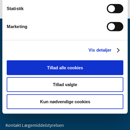
Statistik
Marketing
Vis detaljer
Lægemiddelstyrelsen
Tillad alle cookies
Axel Heides Gade 1
2300 København S
Tillad valgte
Email:
dkma@dkma.dk
Lægemiddelstyrelsen er en del af
Kun nødvendige cookies
Sundheds- og Kirkeministeriet.
Kontakt Lægemiddelstyrelsen