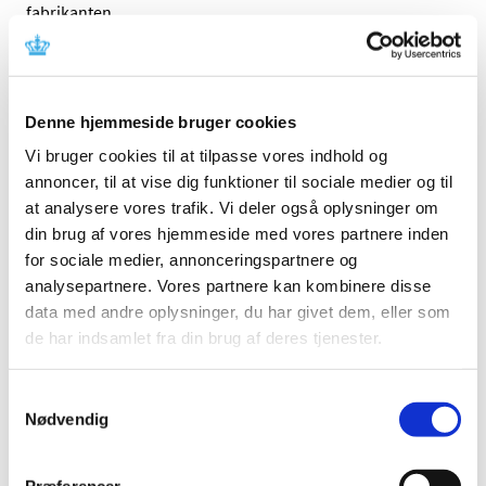
fabrikanten.
Referencer
Produkt: Calcium (Ca2+) IVD (Randox Laboratories
Denne hjemmeside bruger cookies
Ltd)
Vi bruger cookies til at tilpasse vores indhold og
Fabrikant: Randox Laboratories Ltd
annoncer, til at vise dig funktioner til sociale medier og til
Fabrikantens referencenummer: REC359
at analysere vores trafik. Vi deler også oplysninger om
Lægemiddelstyrelsens sagsnummer:
2018121324
din brug af vores hjemmeside med vores partnere inden
for sociale medier, annonceringspartnere og
analysepartnere. Vores partnere kan kombinere disse
Emner
data med andre oplysninger, du har givet dem, eller som
Medicinsk udstyr
de har indsamlet fra din brug af deres tjenester.
Samtykkevalg
Nødvendig
Relateret indhold
Sikkerhedsmeddelelse om Calcium (Ca2+) IVD (Randox
Laboratories Ltd) (opdateret)
(pdf - 0,50 MB)
Præferencer