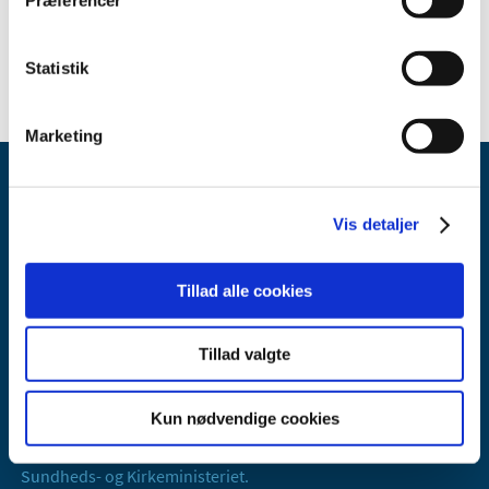
Statistik
Marketing
Vis detaljer
Tillad alle cookies
Lægemiddelstyrelsen
Axel Heides Gade 1
Tillad valgte
2300 København S
Email:
dkma@dkma.dk
Kun nødvendige cookies
Lægemiddelstyrelsen er en del af
Sundheds- og Kirkeministeriet.