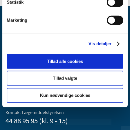
Statistik
Marketing
Vis detaljer
Lægemiddelstyrelsen
Axel Heides Gade 1
Tillad alle cookies
2300 København S
Email:
dkma@dkma.dk
Tillad valgte
Lægemiddelstyrelsen er en del af
Sundheds- og Kirkeministeriet.
Kun nødvendige cookies
Kontakt Lægemiddelstyrelsen
44 88 95 95 (kl. 9 - 15)