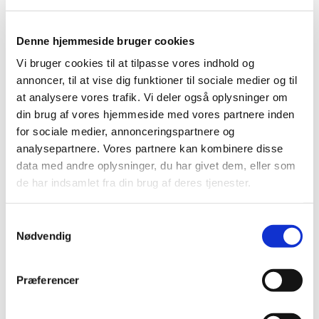
Produkt: DR-enhed “DX-D 600”
Fabrikant: Agfa NV
Denne hjemmeside bruger cookies
Fabrikantens referencenummer: VR0000607
Vi bruger cookies til at tilpasse vores indhold og
Lægemiddelstyrelsens sagsnummer:
2018120365
annoncer, til at vise dig funktioner til sociale medier og til
at analysere vores trafik. Vi deler også oplysninger om
din brug af vores hjemmeside med vores partnere inden
Emner
for sociale medier, annonceringspartnere og
Medicinsk udstyr
analysepartnere. Vores partnere kan kombinere disse
data med andre oplysninger, du har givet dem, eller som
de har indsamlet fra din brug af deres tjenester.
Relateret indhold
Samtykkevalg
Sikkerhedsmeddelelse om DR-enhed “DX-D 600”
Nødvendig
(opdateret)
(docx - 0,07 MB)
Præferencer