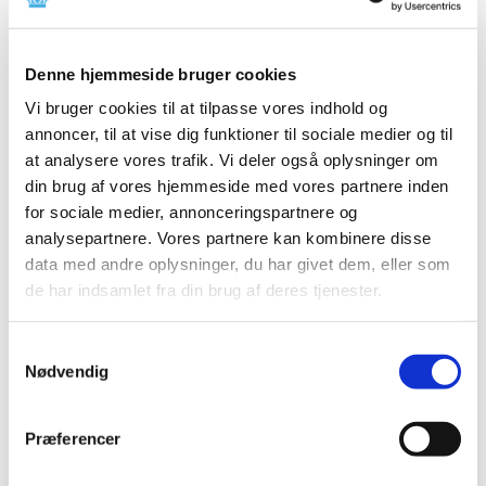
Produkt: Frazier Suction Handle
Fabrikant: GCMedica Enterprise Ltd.(Wuxi)
Denne hjemmeside bruger cookies
Fabrikantens referencenummer: CVT17111101-
FSCA
Vi bruger cookies til at tilpasse vores indhold og
annoncer, til at vise dig funktioner til sociale medier og til
Lægemiddelstyrelsens sagsnummer:
2018120561
at analysere vores trafik. Vi deler også oplysninger om
din brug af vores hjemmeside med vores partnere inden
Emner
for sociale medier, annonceringspartnere og
analysepartnere. Vores partnere kan kombinere disse
Medicinsk udstyr
data med andre oplysninger, du har givet dem, eller som
de har indsamlet fra din brug af deres tjenester.
Relateret indhold
Samtykkevalg
Sikkerhedsmeddelelse om Frazier Suction Handle
(pdf - 0,17
Nødvendig
MB)
Præferencer