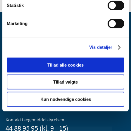
Statistik
Marketing
Vis detaljer
Lægemiddelstyrelsen
Tillad alle cookies
Axel Heides Gade 1
2300 København S
Email:
dkma@dkma.dk
Tillad valgte
Lægemiddelstyrelsen er en del af
Kun nødvendige cookies
Sundheds- og Kirkeministeriet.
Kontakt Lægemiddelstyrelsen
44 88 95 95 (kl. 9 - 15)