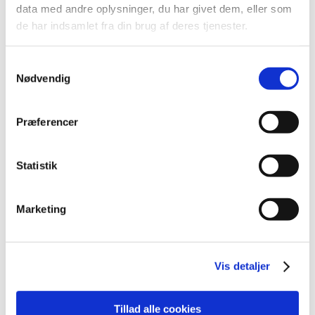
data med andre oplysninger, du har givet dem, eller som
de har indsamlet fra din brug af deres tjenester.
EnTrust® and Escudo® VR/DR/AT ICDs
|
29. juni 2018
|
Samtykkevalg
Denne meddelelse indeholder information om sikker og
Nødvendig
korrekt brug af udstyret.
Forrige
1
2
Præferencer
Emner
Statistik
Medicinsk udstyr
Marketing
Alle (447)
Vis detaljer
TID
2021 (1)
2020 (2)
Tillad alle cookies