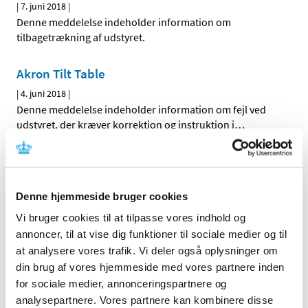
|
7. juni 2018
|
Denne meddelelse indeholder information om
tilbagetrækning af udstyret.
Akron Tilt Table
|
4. juni 2018
|
Denne meddelelse indeholder information om fejl ved
udstyret, der kræver korrektion og instruktion i
…
NEOLISA Chromogranin A
|
4. juni 2018
|
Denne hjemmeside bruger cookies
Denne meddelelse indeholder information om sikker og
korrekt brug af udstyret.
Vi bruger cookies til at tilpasse vores indhold og
annoncer, til at vise dig funktioner til sociale medier og til
ThermoScientificTM OxoidTM OX1 Oxacillin
at analysere vores trafik. Vi deler også oplysninger om
din brug af vores hjemmeside med vores partnere inden
|
4. juni 2018
|
Denne meddelelse indeholder information om sikker og
for sociale medier, annonceringspartnere og
korrekt brug af udstyret.
analysepartnere. Vores partnere kan kombinere disse