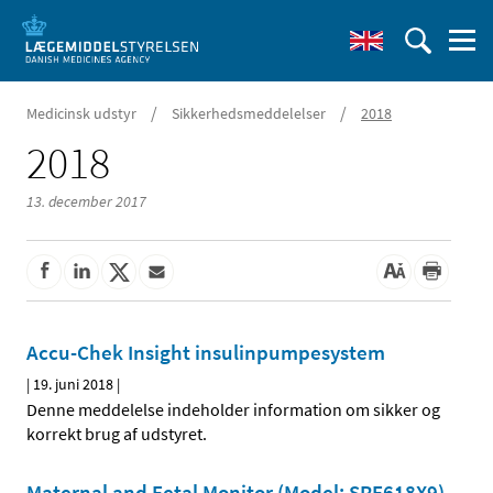
/
/
Medicinsk udstyr
Sikkerhedsmeddelelser
2018
2018
13. december 2017
Accu-Chek Insight insulinpumpesystem
|
19. juni 2018
|
Denne meddelelse indeholder information om sikker og
korrekt brug af udstyret.
Maternal and Fetal Monitor (Model: SRF618X9)