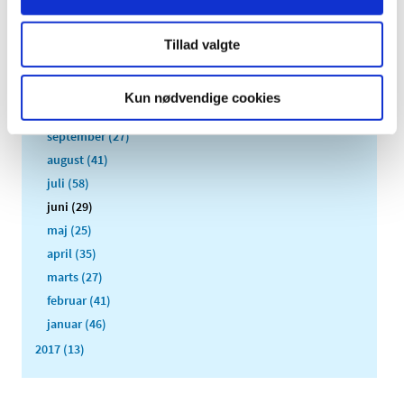
2019 (18)
2018 (412)
Tillad valgte
december (17)
november (26)
Kun nødvendige cookies
oktober (40)
september (27)
august (41)
juli (58)
juni (29)
maj (25)
april (35)
marts (27)
februar (41)
januar (46)
2017 (13)