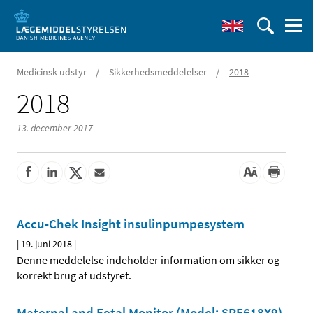
/
/
Medicinsk udstyr
Sikkerhedsmeddelelser
2018
2018
13. december 2017
Accu-Chek Insight insulinpumpesystem
|
19. juni 2018
|
Denne meddelelse indeholder information om sikker og
korrekt brug af udstyret.
Maternal and Fetal Monitor (Model: SRF618X9)