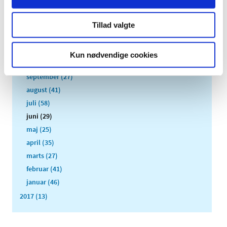
2019 (18)
2018 (412)
Tillad valgte
december (17)
november (26)
Kun nødvendige cookies
oktober (40)
september (27)
august (41)
juli (58)
juni (29)
maj (25)
april (35)
marts (27)
februar (41)
januar (46)
2017 (13)