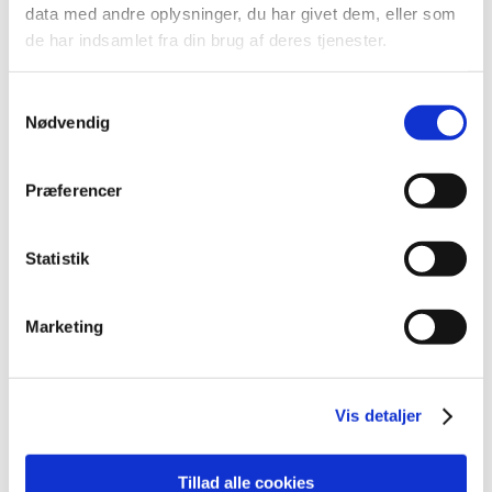
data med andre oplysninger, du har givet dem, eller som
de har indsamlet fra din brug af deres tjenester.
EnTrust® and Escudo® VR/DR/AT ICDs
|
29. juni 2018
|
Samtykkevalg
Denne meddelelse indeholder information om sikker og
Nødvendig
korrekt brug af udstyret.
Forrige
1
2
Præferencer
Emner
Statistik
Medicinsk udstyr
Marketing
Alle (447)
Vis detaljer
TID
2021 (1)
2020 (2)
Tillad alle cookies