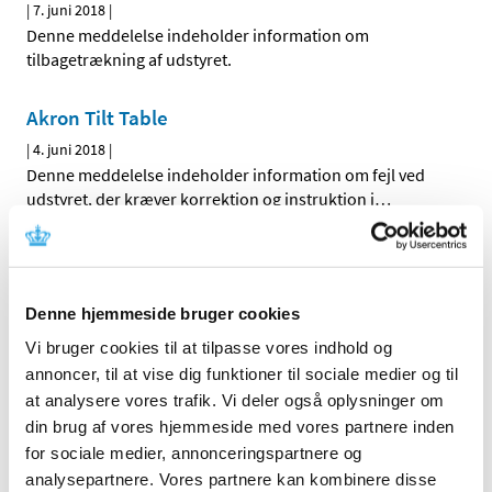
|
7. juni 2018
|
Denne meddelelse indeholder information om
tilbagetrækning af udstyret.
Akron Tilt Table
|
4. juni 2018
|
Denne meddelelse indeholder information om fejl ved
udstyret, der kræver korrektion og instruktion i
…
NEOLISA Chromogranin A
|
4. juni 2018
|
Denne hjemmeside bruger cookies
Denne meddelelse indeholder information om sikker og
korrekt brug af udstyret.
Vi bruger cookies til at tilpasse vores indhold og
annoncer, til at vise dig funktioner til sociale medier og til
ThermoScientificTM OxoidTM OX1 Oxacillin
at analysere vores trafik. Vi deler også oplysninger om
din brug af vores hjemmeside med vores partnere inden
|
4. juni 2018
|
Denne meddelelse indeholder information om sikker og
for sociale medier, annonceringspartnere og
korrekt brug af udstyret.
analysepartnere. Vores partnere kan kombinere disse