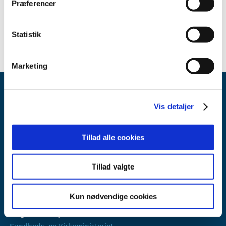
Præferencer
2018 (412)
2017 (13)
Statistik
Marketing
Vis detaljer
Tillad alle cookies
Lægemiddelstyrelsen
Axel Heides Gade 1
Tillad valgte
2300 København S
Email:
dkma@dkma.dk
Kun nødvendige cookies
Lægemiddelstyrelsen er en del af
Sundheds- og Kirkeministeriet.