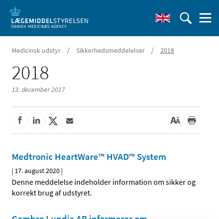
/
/
Medicinsk udstyr
Sikkerhedsmeddelelser
2018
2018
13. december 2017
Medtronic HeartWare™ HVAD™ System
|
17. august 2020
|
Denne meddelelse indeholder information om sikker og
korrekt brug af udstyret.
Gambro Lundia AB informerer om