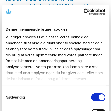
softwareopdatering til AK 98 Dialyseudstyr
|
31. marts 2020
|
Denne meddelelse indeholder information om fejl ved
udstyret, der kræver korrektion og instruktion i
…
Denne hjemmeside bruger cookies
Emner
Vi bruger cookies til at tilpasse vores indhold og
annoncer, til at vise dig funktioner til sociale medier og til
Medicinsk udstyr
at analysere vores trafik. Vi deler også oplysninger om
din brug af vores hjemmeside med vores partnere inden
for sociale medier, annonceringspartnere og
analysepartnere. Vores partnere kan kombinere disse
Alle (447)
data med andre oplysninger, du har givet dem, eller som
TID
de har indsamlet fra din brug af deres tjenester.
2021 (1)
2020 (2)
Samtykkevalg
august (1)
Nødvendig
marts (1)
2019 (18)