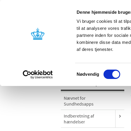
Denne hjemmeside bruger
Vi bruger cookies til at til
til at analysere vores tra
partnere inden for sociale
Godkendelse og
Bivirkninger
kombinere disse data med a
kontrol
produktinfo
af deres tjenester.
/
Medicinsk udstyr
Sikkerhedsmeddel
Samtykkevalg
Nødvendig
Medicinsk udstyr
Nævnet for
Sundhedsapps
Indberetning af
hændelser