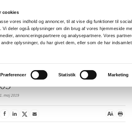
 cookies
passe vores indhold og annoncer, til at vise dig funktioner til soci
Nyheder
Om os
Kontakt
fik. Vi deler også oplysninger om din brug af vores hjemmeside m
 medier, annonceringspartnere og analysepartnere. Vores partne
 og
Tilskud og
Apoteker og salg af
Me
ndre oplysninger, du har givet dem, eller som de har indsamlet 
rmation
priser
medicin
ud
/
/
elser
2019
05
Præferencer
Statistik
Marketing
05
1. maj 2019