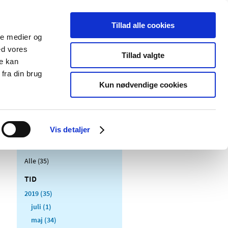
Tillad alle cookies
ale medier og
Udgivelser
Cookies
ed vores
Tillad valgte
re kan
dicinsk
Særlige
fra din brug
styr
produktområder
Kun nødvendige cookies
Vis detaljer
Alle (35)
TID
2019 (35)
juli (1)
maj (34)