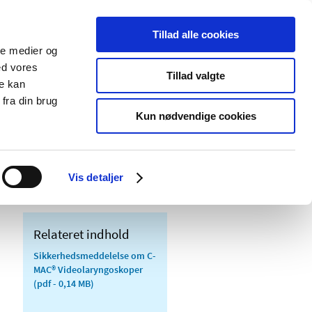
Tillad alle cookies
ale medier og
Udgivelser
Cookies
ed vores
Tillad valgte
re kan
dicinsk
Særlige
fra din brug
styr
produktområder
Kun nødvendige cookies
eningsvejledning til C-MAC®
Vis detaljer
Relateret indhold
Sikkerhedsmeddelelse om C-
MAC® Videolaryngoskoper
(pdf - 0,14 MB)