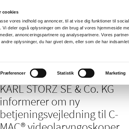
 cookies
passe vores indhold og annoncer, til at vise dig funktioner til soci
Nyheder
Om os
Kontakt
fik. Vi deler også oplysninger om din brug af vores hjemmeside m
 medier, annonceringspartnere og analysepartnere. Vores partne
 og
Tilskud og
Apoteker og salg af
Me
ndre oplysninger, du har givet dem, eller som de har indsamlet 
rmation
priser
medicin
ud
/
/
/
elser
2019
10
KARL STORZ SE & Co. KG informerer om ny betj
ne 8402XX og 8403XX
Præferencer
Statistik
Marketing
KARL STORZ SE & Co. KG
informerer om ny
betjeningsvejledning til C-
MAC® videolaryngoskoper