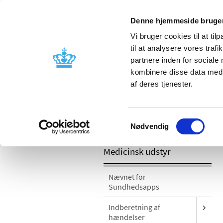
Denne hjemmeside bruger
Vi bruger cookies til at til
til at analysere vores tra
partnere inden for sociale
Godkendelse og
Bivirkninger
kombinere disse data med a
kontrol
produktinfo
af deres tjenester.
/
Medicinsk udstyr
Sikkerhedsmeddel
Samtykkevalg
videolaryngoskoper med katalognumre
Nødvendig
Medicinsk udstyr
Nævnet for
Sundhedsapps
Indberetning af
hændelser