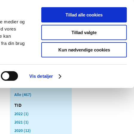
Tillad alle cookies
ale medier og
Udgivelser
Cookies
ed vores
Tillad valgte
re kan
dicinsk
Særlige
fra din brug
styr
produktområder
Kun nødvendige cookies
Vis detaljer
Alle (467)
TID
2022 (1)
2021 (1)
2020 (12)