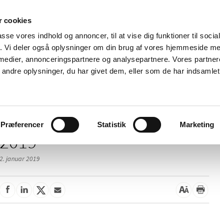
 cookies
passe vores indhold og annoncer, til at vise dig funktioner til soci
Nyheder
Om os
Kontakt
fik. Vi deler også oplysninger om din brug af vores hjemmeside m
 medier, annonceringspartnere og analysepartnere. Vores partne
 og
Tilskud og
Apoteker og salg af
Me
ndre oplysninger, du har givet dem, eller som de har indsamlet 
rmation
priser
medicin
ud
/
elser
2019
Præferencer
Statistik
Marketing
2019
2. januar 2019