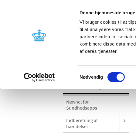
Denne hjemmeside bruger
Vi bruger cookies til at til
til at analysere vores tra
partnere inden for sociale
Godkendelse og
Bivirkninger
kombinere disse data med a
kontrol
produktinfo
af deres tjenester.
/
Medicinsk udstyr
Sikkerhedsmeddel
Samtykkevalg
Nødvendig
Medicinsk udstyr
Nævnet for
Sundhedsapps
Indberetning af
hændelser