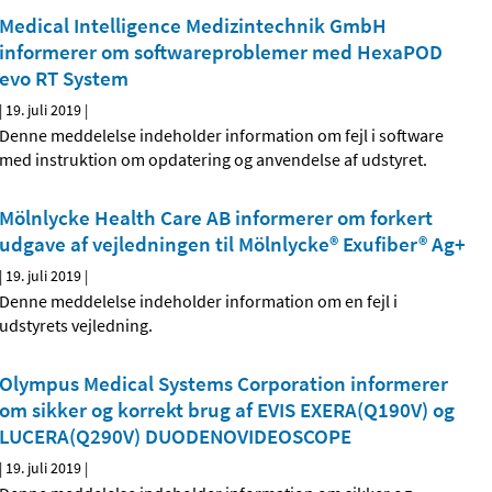
Medical Intelligence Medizintechnik GmbH
informerer om softwareproblemer med HexaPOD
evo RT System
|
19. juli 2019
|
Denne meddelelse indeholder information om fejl i software
med instruktion om opdatering og anvendelse af udstyret.
Mölnlycke Health Care AB informerer om forkert
udgave af vejledningen til Mölnlycke® Exufiber® Ag+
|
19. juli 2019
|
Denne meddelelse indeholder information om en fejl i
udstyrets vejledning.
Olympus Medical Systems Corporation informerer
om sikker og korrekt brug af EVIS EXERA(Q190V) og
LUCERA(Q290V) DUODENOVIDEOSCOPE
|
19. juli 2019
|