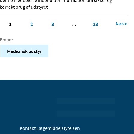
Denne meddelelse indeholder information om sikker og
korrekt brug af udstyret.
1
2
3
23
Næste
…
Emner
Medicinsk udstyr
Kontakt Lægemiddelstyrelsen