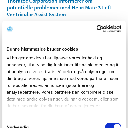
Thoratec Corporation informerer om
potentielle problemer med HeartMate 3 Left
Ventricular Assist System
|
16. oktober 2020
|
Denne meddelelse indeholder information om sikker og
korrekt brug af udstyret.
Denne hjemmeside bruger cookies
Siemens Healthcare Diagnostics Inc.
informerer om problemer ved brug af ADVIA®
Vi bruger cookies til at tilpasse vores indhold og
Chemistry Systems og Atellica CH® 930
annoncer, til at vise dig funktioner til sociale medier og til
Analyzer
at analysere vores trafik. Vi deler også oplysninger om
din brug af vores hjemmeside med vores partnere inden
|
2. juni 2020
|
for sociale medier, annonceringspartnere og
Denne meddelelse indeholder information om sikker og
korrekt brug af udstyret.
analysepartnere. Vores partnere kan kombinere disse
data med andre oplysninger, du har givet dem, eller som
de har indsamlet fra din brug af deres tjenester.
Avanos Medical informerer om sikker og
korrekt brug af Halyard lukket sugesystem til
nyfødte/børn
Samtykkevalg
Nødvendig