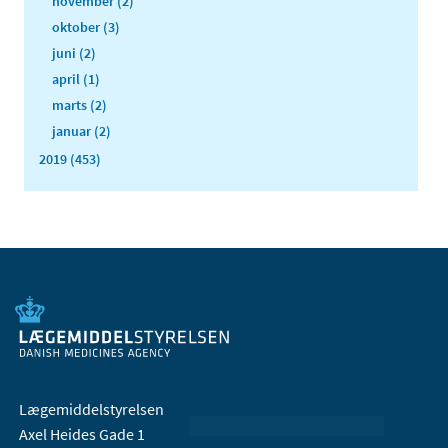
november (2)
oktober (3)
juni (2)
april (1)
marts (2)
januar (2)
2019 (453)
Lægemiddelstyrelsen
Axel Heides Gade 1