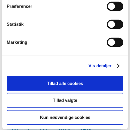
(CRT-D) Devices
Præferencer
Fabrikant: Medtronic Inc.
Fabrikantens referencenummer: FA887
Statistik
Lægemiddelstyrelsens sagsnummer:
2019100900
Marketing
Emner
Medicinsk udstyr
Vis detaljer
Relateret indhold
Tillad alle cookies
Sikkerhedsmeddelelse om 2090 CareLinkTM Programmer +
29901 EncoreTM Programmer m.fl
(pdf - 0,12 MB)
Tillad valgte
Sikkerhedsmeddelelse om 2090 CareLinkTM Programmer +
29901 EncoreTM Programmer m.fl. (opdateret)
(pdf - 0,17
Kun nødvendige cookies
MB)