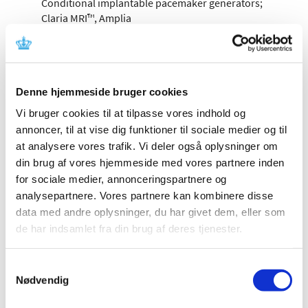
Conditional implantable pacemaker generators;
Claria MRI™, Amplia
MRI™, Compia MRI™ CRT-D implantable cardioverter
defibrillator with cardiac resynchronization therapy
and
SureScan Technology; Evera™ Implantable
Denne hjemmeside bruger cookies
Cardioverter-Defibrillator (ICD) Devices; Evera MRI
SureScan
Vi bruger cookies til at tilpasse vores indhold og
Implantable Cardioverter Defibrillator; Micra
annoncer, til at vise dig funktioner til sociale medier og til
Transcatheter Leadless Pacemaker system;
at analysere vores trafik. Vi deler også oplysninger om
Percepta™, Serena™,
din brug af vores hjemmeside med vores partnere inden
Solara™ implantable cardiac pacemakers with
for sociale medier, annonceringspartnere og
cardiac resynchronization therapy (CRT-P) and
analysepartnere. Vores partnere kan kombinere disse
SureScan
data med andre oplysninger, du har givet dem, eller som
Technology; Primo MRI™ and Mirro MRI™ SureScan™
de har indsamlet fra din brug af deres tjenester.
Implantable Cardioverter-Defibrillator (ICD); Visia
AF™ and
Visia AF MRI™ SureScan™ Single Chamber (VR)
Samtykkevalg
Implantable Cardioverter-Defibrillator (ICD); Viva™
Nødvendig
and Brava™
Cardiac Resynchronization Therapy-Defibrillation