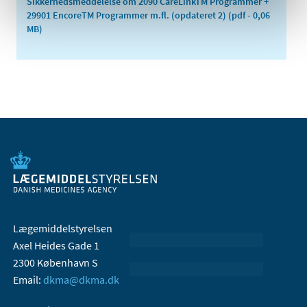
Sikkerhedsmeddelelse om 2090 CareLinkTM Programmer +
29901 EncoreTM Programmer m.fl. (opdateret 2)
(pdf - 0,06
MB)
Lægemiddelstyrelsen
Axel Heides Gade 1
2300 København S
Email:
dkma@dkma.dk