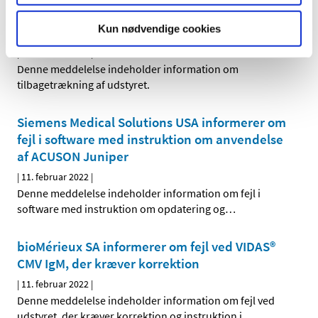
tilbagetrækker Hy-Care and all branded
Kun nødvendige cookies
variants of Hy-Care
|
11. februar 2022
|
Denne meddelelse indeholder information om
tilbagetrækning af udstyret.
Siemens Medical Solutions USA informerer om
fejl i software med instruktion om anvendelse
af ACUSON Juniper
|
11. februar 2022
|
Denne meddelelse indeholder information om fejl i
software med instruktion om opdatering og
…
bioMérieux SA informerer om fejl ved VIDAS®
CMV IgM, der kræver korrektion
|
11. februar 2022
|
Denne meddelelse indeholder information om fejl ved
udstyret, der kræver korrektion og instruktion i
…