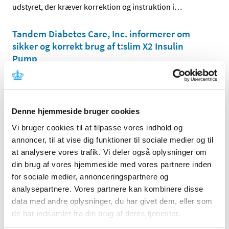
udstyret, der kræver korrektion og instruktion i
…
Tandem Diabetes Care, Inc. informerer om
sikker og korrekt brug af t:slim X2 Insulin
Pump
|
11. februar 2022
|
Denne meddelelse indeholder information om sikker og
korrekt brug af udstyret.
Denne hjemmeside bruger cookies
Sanquin Reagents B.V. informerer om fejl ved
Vi bruger cookies til at tilpasse vores indhold og
MabTrack level infliximab, der kræver
annoncer, til at vise dig funktioner til sociale medier og til
korrektion og instruktion i anvendelse
at analysere vores trafik. Vi deler også oplysninger om
|
11. februar 2022
|
din brug af vores hjemmeside med vores partnere inden
Denne meddelelse indeholder information om fejl ved
for sociale medier, annonceringspartnere og
udstyret, der kræver korrektion og instruktion i
…
analysepartnere. Vores partnere kan kombinere disse
data med andre oplysninger, du har givet dem, eller som
Maquet Critical Care AB informerer om fejl ved
de har indsamlet fra din brug af deres tjenester.
Servo-u/n der kræver korrektion