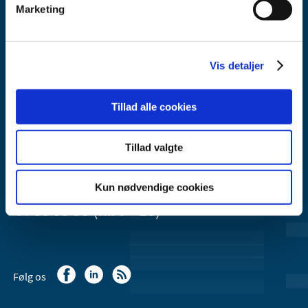
Marketing
Lægemiddelstyrelsen
Axel Heides Gade 1
Vis detaljer
2300 København S
Email:
dkma@dkma.dk
Tillad alle cookies
Lægemiddelstyrelsen er en del af
Sundheds- og Kirkeministeriet.
Tillad valgte
Kun nødvendige cookies
Kontakt Lægemiddelstyrelsen
44 88 95 95 (kl. 9 - 15)
Følg os