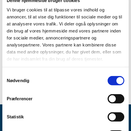
Denne hjemmeside bruger cookies
Vi bruger cookies til at tilpasse vores indhold og
Medicinsk udstyr
annoncer, til at vise dig funktioner til sociale medier og til
at analysere vores trafik. Vi deler også oplysninger om
din brug af vores hjemmeside med vores partnere inden
Alle (37)
for sociale medier, annonceringspartnere og
analysepartnere. Vores partnere kan kombinere disse
TID
data med andre oplysninger, du har givet dem, eller som
2023 (2)
de har indsamlet fra din brug af deres tjenester.
2022 (33)
2015 (1)
Samtykkevalg
januar (1)
Nødvendig
Præferencer
Statistik