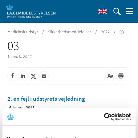
/
/
/
Medicinsk udstyr
Sikkerhedsmeddelelser
2022
03
03
1. marts 2022
2. en fejl i udstyrets vejledning
|
6. januar 2015
|
Denne meddelelse indeholder information om en fejl i
udstyrets vejledning.
Emner