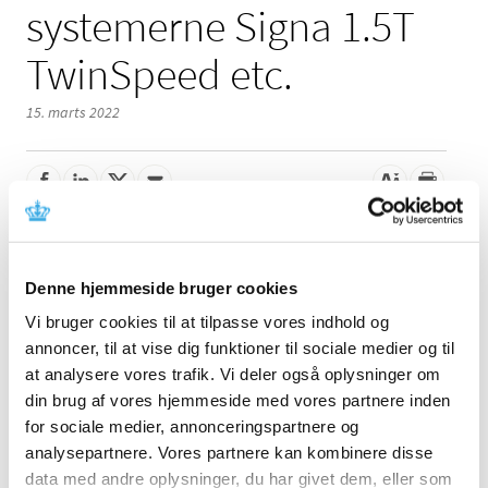
systemerne Signa 1.5T
TwinSpeed etc.
15. marts 2022
Denne meddelelse indeholder information om fejl i
software med instruktion om opdatering og anvendelse
Denne hjemmeside bruger cookies
af udstyret. Læs mere i meddelelsen fra fabrikanten.
Vi bruger cookies til at tilpasse vores indhold og
Referencer
annoncer, til at vise dig funktioner til sociale medier og til
at analysere vores trafik. Vi deler også oplysninger om
Produkt: Signa 1.5T TwinSpeed, Signa 1.5T Excite
din brug af vores hjemmeside med vores partnere inden
HD, Signa 3.0T Excite HD, Signa Excite 3T, 1.5T Signa
for sociale medier, annonceringspartnere og
HDx, 3.0T Signa HDx, 1.5T Signa HDxt, 3.0T Signa
analysepartnere. Vores partnere kan kombinere disse
HDxt, 1.5T Signa HDxt Mobile
data med andre oplysninger, du har givet dem, eller som