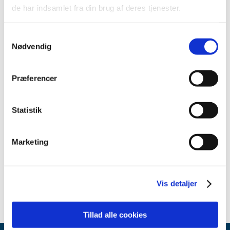
Fabrikant: GE Medical Systems, LLC
de har indsamlet fra din brug af deres tjenester.
Fabrikantens referencenummer: FMI60984
Samtykkevalg
Lægemiddelstyrelsens sagsnummer:
2022032190
Nødvendig
Emner
Præferencer
Medicinsk udstyr
Statistik
Relateret indhold
Marketing
Sikkerhedsmeddelelse om Signa 1.5T TwinSpeed etc.
(pdf -
0,12 MB)
Vis detaljer
Tillad alle cookies