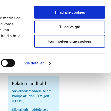
Tillad alle cookies
ale medier og
Udgivelser
Cookies
ed vores
Tillad valgte
re kan
dicinsk
Særlige
fra din brug
styr
produktområder
Kun nødvendige cookies
r om fejl ved Philips Azurion R1.x der
Vis detaljer
Relateret indhold
Sikkerhedsmeddelelse om
Philips Azurion R1.x
(pdf -
0,13 MB)
Sikkerhedsmeddelelse om