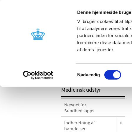
Denne hjemmeside bruger
Vi bruger cookies til at til
til at analysere vores tra
partnere inden for sociale
Godkendelse og
Bivirkninger
kombinere disse data med a
kontrol
produktinfo
af deres tjenester.
/
Medicinsk udstyr
Sikkerhedsmeddel
Samtykkevalg
kræver en softwareopdatering
Nødvendig
Medicinsk udstyr
Nævnet for
Sundhedsapps
Indberetning af
hændelser