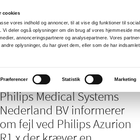
 cookies
passe vores indhold og annoncer, til at vise dig funktioner til soci
Nyheder
Om os
Kontakt
fik. Vi deler også oplysninger om din brug af vores hjemmeside m
 medier, annonceringspartnere og analysepartnere. Vores partne
 og
Tilskud og
Apoteker og salg af
Me
ndre oplysninger, du har givet dem, eller som de har indsamlet 
rmation
priser
medicin
ud
/
/
/
elser
2022
03
Philips Medical Systems Nederland BV informere
Præferencer
Statistik
Marketing
Philips Medical Systems
Nederland BV informerer
om fejl ved Philips Azurion
R1.x der kræver en