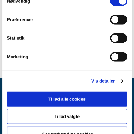
Nødvendig
Præferencer
Relateret indhold
Sikkerhedsmeddelelse om Avance CS2 - Avance CS2 Pro
(pdf
Statistik
- 0,19 MB)
Marketing
Vis detaljer
Tillad alle cookies
Tillad valgte
Lægemiddelstyrelsen
Axel Heides Gade 1
Kun nødvendige cookies