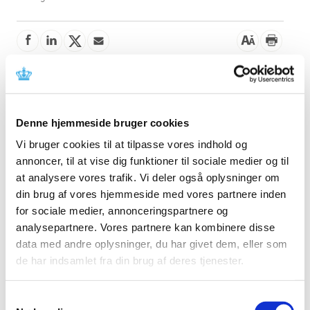
Denne meddelelse indeholder information om fejl ved
udstyret, der kræver korrektion og instruktion i
anvendelse. Læs mere i meddelelsen fra fabrikanten.
Denne hjemmeside bruger cookies
Referencer
Vi bruger cookies til at tilpasse vores indhold og
annoncer, til at vise dig funktioner til sociale medier og til
Produkt: Avance CS2 og Avance CS2 Pro
at analysere vores trafik. Vi deler også oplysninger om
din brug af vores hjemmeside med vores partnere inden
Fabrikant: GE Healthcare
for sociale medier, annonceringspartnere og
Fabrikantens referencenummer: FMI 34127
analysepartnere. Vores partnere kan kombinere disse
Lægemiddelstyrelsens sagsnummer:
2022081457
data med andre oplysninger, du har givet dem, eller som
de har indsamlet fra din brug af deres tjenester.
Emner
Samtykkevalg
Medicinsk udstyr