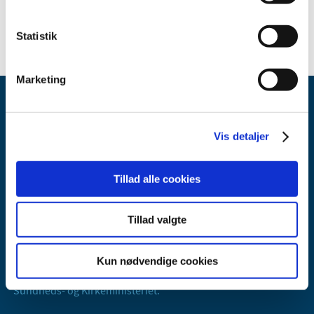
Statistik
Marketing
Vis detaljer
Tillad alle cookies
Lægemiddelstyrelsen
Axel Heides Gade 1
Tillad valgte
2300 København S
Email:
dkma@dkma.dk
Kun nødvendige cookies
Lægemiddelstyrelsen er en del af
Sundheds- og Kirkeministeriet.