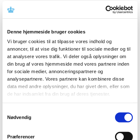
fabrikanten.
Referencer
Denne hjemmeside bruger cookies
Produkt: SonoTip® EBUS Pro Flex
Vi bruger cookies til at tilpasse vores indhold og
Fabrikant: Medi-Globe GmbH
annoncer, til at vise dig funktioner til sociale medier og til
Fabrikantens referencenummer: DE-MF-000007998
at analysere vores trafik. Vi deler også oplysninger om
Lægemiddelstyrelsens sagsnummer:
2022074303
din brug af vores hjemmeside med vores partnere inden
for sociale medier, annonceringspartnere og
Emner
analysepartnere. Vores partnere kan kombinere disse
data med andre oplysninger, du har givet dem, eller som
Medicinsk udstyr
de har indsamlet fra din brug af deres tjenester.
Samtykkevalg
Relateret indhold
Nødvendig
Sikkerhedsmeddelelse om SonoTip® EBUS Pro Flex
(pdf -
0,61 MB)
Præferencer